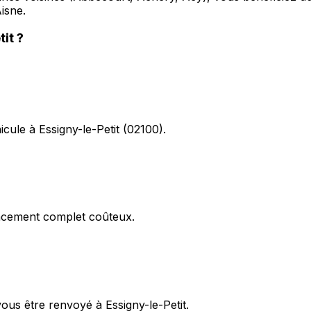
isne.
tit
?
icule à Essigny-le-Petit (02100).
acement complet coûteux.
ous être renvoyé à Essigny-le-Petit.