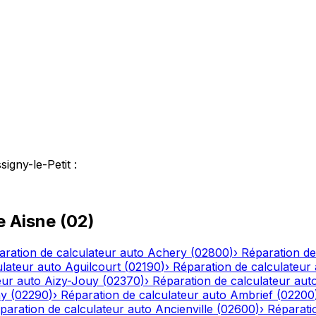
signy-le-Petit
:
le
Aisne
(
02
)
aration de calculateur auto
Achery
(
02800
)
›
Réparation de
ulateur auto
Aguilcourt
(
02190
)
›
Réparation de calculateur
eur auto
Aizy-Jouy
(
02370
)
›
Réparation de calculateur aut
ny
(
02290
)
›
Réparation de calculateur auto
Ambrief
(
02200
paration de calculateur auto
Ancienville
(
02600
)
›
Réparati