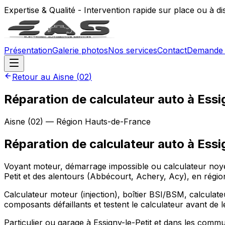
Expertise & Qualité - Intervention rapide sur place ou à d
Présentation
Galerie photos
Nos services
Contact
Demande 
Retour au
Aisne
(
02
)
Réparation de calculateur auto à Essi
Aisne
(
02
) — Région
Hauts-de-France
Réparation de calculateur auto
à
Essi
Voyant moteur, démarrage impossible ou calculateur noyé à
Petit et des alentours (Abbécourt, Achery, Acy), en régi
Calculateur moteur (injection), boîtier BSI/BSM, calculateu
composants défaillants et testent le calculateur avant de 
Particulier ou garage à Essigny-le-Petit et dans les comm