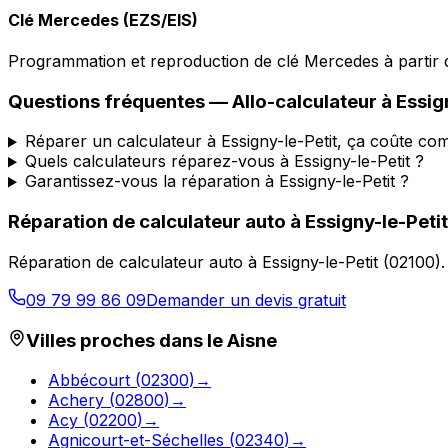
Clé Mercedes (EZS/EIS)
Programmation et reproduction de clé Mercedes à partir d
Questions fréquentes —
Allo-calculateur
à
Essig
Réparer un calculateur à Essigny-le-Petit, ça coûte co
Quels calculateurs réparez-vous à Essigny-le-Petit ?
Garantissez-vous la réparation à Essigny-le-Petit ?
Réparation de calculateur auto
à
Essigny-le-Petit
Réparation de calculateur auto
à
Essigny-le-Petit
(
02100
)
09 79 99 86 09
Demander un devis gratuit
Villes proches dans le
Aisne
Abbécourt
(
02300
)
→
Achery
(
02800
)
→
Acy
(
02200
)
→
Agnicourt-et-Séchelles
(
02340
)
→