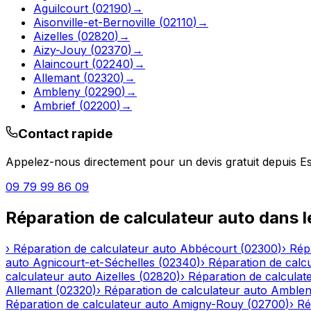
Aguilcourt
(
02190
)
→
Aisonville-et-Bernoville
(
02110
)
→
Aizelles
(
02820
)
→
Aizy-Jouy
(
02370
)
→
Alaincourt
(
02240
)
→
Allemant
(
02320
)
→
Ambleny
(
02290
)
→
Ambrief
(
02200
)
→
Contact rapide
Appelez-nous directement pour un devis gratuit depuis
Es
09 79 99 86 09
Réparation de calculateur auto
dans 
›
Réparation de calculateur auto
Abbécourt
(
02300
)
›
Rép
auto
Agnicourt-et-Séchelles
(
02340
)
›
Réparation de calc
calculateur auto
Aizelles
(
02820
)
›
Réparation de calculat
Allemant
(
02320
)
›
Réparation de calculateur auto
Amble
Réparation de calculateur auto
Amigny-Rouy
(
02700
)
›
Ré