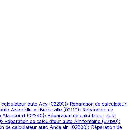
 calculateur auto
Acy
(
02200
)
›
Réparation de calculateur
 auto
Aisonville-et-Bernoville
(
02110
)
›
Réparation de
o
Alaincourt
(
02240
)
›
Réparation de calculateur auto
)
›
Réparation de calculateur auto
Amifontaine
(
02190
)
›
on de calculateur auto
Andelain
(
02800
)
›
Réparation de