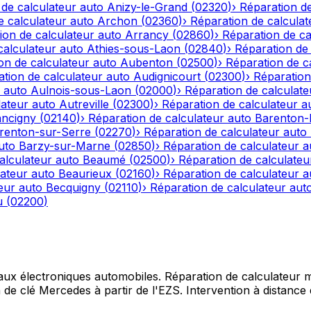
 de calculateur auto
Anizy-le-Grand
(
02320
)
›
Réparation de
e calculateur auto
Archon
(
02360
)
›
Réparation de calculat
ion de calculateur auto
Arrancy
(
02860
)
›
Réparation de ca
calculateur auto
Athies-sous-Laon
(
02840
)
›
Réparation de 
on de calculateur auto
Aubenton
(
02500
)
›
Réparation de c
tion de calculateur auto
Audignicourt
(
02300
)
›
Réparation
 auto
Aulnois-sous-Laon
(
02000
)
›
Réparation de calculate
lateur auto
Autreville
(
02300
)
›
Réparation de calculateur a
ncigny
(
02140
)
›
Réparation de calculateur auto
Barenton
renton-sur-Serre
(
02270
)
›
Réparation de calculateur auto
uto
Barzy-sur-Marne
(
02850
)
›
Réparation de calculateur a
alculateur auto
Beaumé
(
02500
)
›
Réparation de calculateu
lateur auto
Beaurieux
(
02160
)
›
Réparation de calculateur a
eur auto
Becquigny
(
02110
)
›
Réparation de calculateur aut
u
(
02200
)
 aux électroniques automobiles. Réparation de calculateur mo
e clé Mercedes à partir de l'EZS. Intervention à distance d