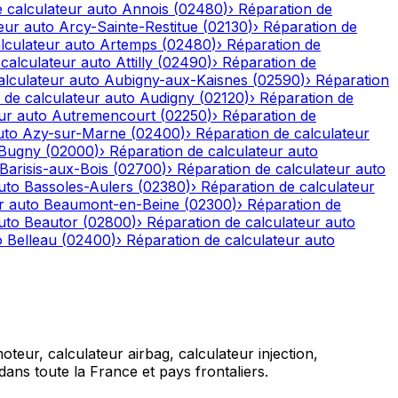
 calculateur auto
Annois
(
02480
)
›
Réparation de
eur auto
Arcy-Sainte-Restitue
(
02130
)
›
Réparation de
lculateur auto
Artemps
(
02480
)
›
Réparation de
calculateur auto
Attilly
(
02490
)
›
Réparation de
alculateur auto
Aubigny-aux-Kaisnes
(
02590
)
›
Réparation
 de calculateur auto
Audigny
(
02120
)
›
Réparation de
ur auto
Autremencourt
(
02250
)
›
Réparation de
uto
Azy-sur-Marne
(
02400
)
›
Réparation de calculateur
-Bugny
(
02000
)
›
Réparation de calculateur auto
Barisis-aux-Bois
(
02700
)
›
Réparation de calculateur auto
uto
Bassoles-Aulers
(
02380
)
›
Réparation de calculateur
r auto
Beaumont-en-Beine
(
02300
)
›
Réparation de
uto
Beautor
(
02800
)
›
Réparation de calculateur auto
o
Belleau
(
02400
)
›
Réparation de calculateur auto
teur, calculateur airbag, calculateur injection,
ans toute la France et pays frontaliers.