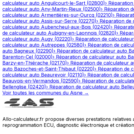
calculateur auto
Anguilcourt-le-Sart
(
02800
)
›
Réparation
calculateur auto
Any-Martin-Rieux
(
02500
)
›
Réparation d
calculateur auto
Armentières-sur-Ourcq
(
02210
)
›
Réparat
calculateur auto
Assis-sur-Serre
(
02270
)
›
Réparation de 
calculateur auto
Aubencheul-aux-Bois
(
02420
)
›
Réparati
de calculateur auto
Aubigny-en-Laonnois
(
02820
)
›
Répara
calculateur auto
Augy
(
02220
)
›
Réparation de calculateur
calculateur auto
Autreppes
(
02580
)
›
Réparation de calcu
auto
Bagneux
(
02290
)
›
Réparation de calculateur auto
Ba
Barenton-Cel
(
02000
)
›
Réparation de calculateur auto
Ba
Barzy-en-Thiérache
(
02170
)
›
Réparation de calculateur a
auto
Bazoches-et-Saint-Thibaut
(
02220
)
›
Réparation de c
calculateur auto
Beaurevoir
(
02110
)
›
Réparation de calcu
Beauvois-en-Vermandois
(
02590
)
›
Réparation de calculat
Bellenglise
(
02420
)
›
Réparation de calculateur auto
Belle
Voir toutes les communes du
Aisne
→
Allo-calculateur.fr propose diverses prestations relatives
reprogrammation ECU, diagnostic électronique et création d