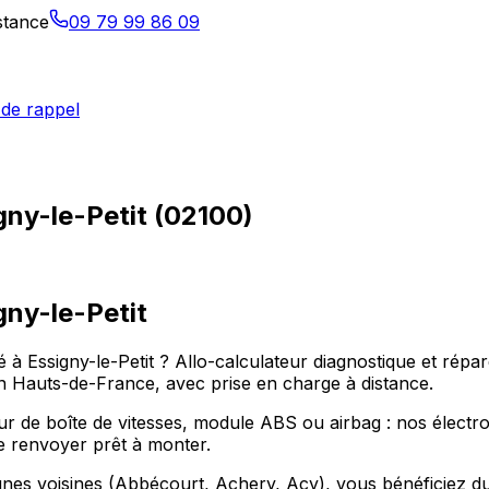
istance
09 79 99 86 09
de rappel
gny-le-Petit (02100)
gny-le-Petit
 Essigny-le-Petit ? Allo-calculateur diagnostique et répar
on Hauts-de-France, avec prise en charge à distance.
r de boîte de vitesses, module ABS ou airbag : nos électroni
le renvoyer prêt à monter.
unes voisines (Abbécourt, Achery, Acy), vous bénéficiez du 