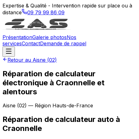
Expertise & Qualité - Intervention rapide sur place ou à
distance
09 79 99 86 09
Présentation
Galerie photos
Nos
services
Contact
Demande de rappel
Retour au
Aisne
(
02
)
Réparation de calculateur
électronique à Craonnelle et
alentours
Aisne
(
02
) — Région
Hauts-de-France
Réparation de calculateur auto
à
Craonnelle