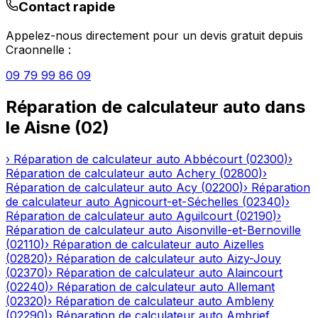
Contact rapide
Appelez-nous directement pour un devis gratuit depuis
Craonnelle
:
09 79 99 86 09
Réparation de calculateur auto
dans
le
Aisne
(
02
)
›
Réparation de calculateur auto
Abbécourt
(
02300
)
›
Réparation de calculateur auto
Achery
(
02800
)
›
Réparation de calculateur auto
Acy
(
02200
)
›
Réparation
de calculateur auto
Agnicourt-et-Séchelles
(
02340
)
›
Réparation de calculateur auto
Aguilcourt
(
02190
)
›
Réparation de calculateur auto
Aisonville-et-Bernoville
(
02110
)
›
Réparation de calculateur auto
Aizelles
(
02820
)
›
Réparation de calculateur auto
Aizy-Jouy
(
02370
)
›
Réparation de calculateur auto
Alaincourt
(
02240
)
›
Réparation de calculateur auto
Allemant
(
02320
)
›
Réparation de calculateur auto
Ambleny
(
02290
)
›
Réparation de calculateur auto
Ambrief