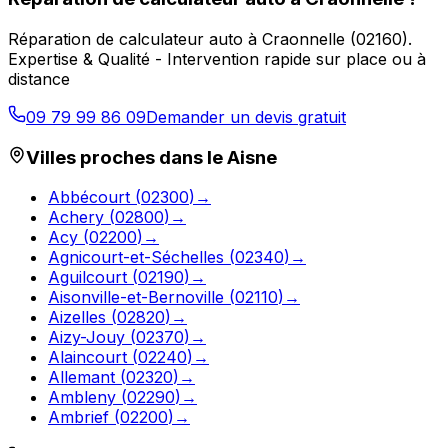
Réparation de calculateur auto
à
Craonnelle
(
02160
).
Expertise & Qualité - Intervention rapide sur place ou à
distance
09 79 99 86 09
Demander un devis gratuit
Villes proches dans le
Aisne
Abbécourt
(
02300
)
→
Achery
(
02800
)
→
Acy
(
02200
)
→
Agnicourt-et-Séchelles
(
02340
)
→
Aguilcourt
(
02190
)
→
Aisonville-et-Bernoville
(
02110
)
→
Aizelles
(
02820
)
→
Aizy-Jouy
(
02370
)
→
Alaincourt
(
02240
)
→
Allemant
(
02320
)
→
Ambleny
(
02290
)
→
Ambrief
(
02200
)
→