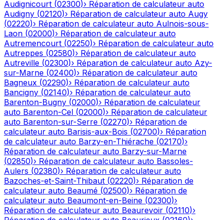
Audignicourt
(
02300
)
›
Réparation de calculateur auto
Audigny
(
02120
)
›
Réparation de calculateur auto
Augy
(
02220
)
›
Réparation de calculateur auto
Aulnois-sous-
Laon
(
02000
)
›
Réparation de calculateur auto
Autremencourt
(
02250
)
›
Réparation de calculateur auto
Autreppes
(
02580
)
›
Réparation de calculateur auto
Autreville
(
02300
)
›
Réparation de calculateur auto
Azy-
sur-Marne
(
02400
)
›
Réparation de calculateur auto
Bagneux
(
02290
)
›
Réparation de calculateur auto
Bancigny
(
02140
)
›
Réparation de calculateur auto
Barenton-Bugny
(
02000
)
›
Réparation de calculateur
auto
Barenton-Cel
(
02000
)
›
Réparation de calculateur
auto
Barenton-sur-Serre
(
02270
)
›
Réparation de
calculateur auto
Barisis-aux-Bois
(
02700
)
›
Réparation
de calculateur auto
Barzy-en-Thiérache
(
02170
)
›
Réparation de calculateur auto
Barzy-sur-Marne
(
02850
)
›
Réparation de calculateur auto
Bassoles-
Aulers
(
02380
)
›
Réparation de calculateur auto
Bazoches-et-Saint-Thibaut
(
02220
)
›
Réparation de
calculateur auto
Beaumé
(
02500
)
›
Réparation de
calculateur auto
Beaumont-en-Beine
(
02300
)
›
Réparation de calculateur auto
Beaurevoir
(
02110
)
›
Réparation de calculateur auto
Beaurieux
(
02160
)
›