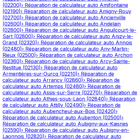
(
02200
)
›
Réparation de calculateur auto
Amifontaine
(
02190
)
›
Réparation de calculateur auto
Amigny-Rouy
(
02700
)
›
Réparation de calculateur auto
Ancienville
(
02600
)
›
Réparation de calculateur auto
Andelain
(
02800
)
›
Réparation de calculateur auto
Anguilcourt-le-
Sart
(
02800
)
›
Réparation de calculateur auto
Anizy-le-
Grand
(
02320
)
›
Réparation de calculateur auto
Annois
(
02480
)
›
Réparation de calculateur auto
Any-Martin-
Rieux
(
02500
)
›
Réparation de calculateur auto
Archon
(
02360
)
›
Réparation de calculateur auto
Arcy-Sainte-
Restitue
(
02130
)
›
Réparation de calculateur auto
Armentières-sur-Ourcq
(
02210
)
›
Réparation de
calculateur auto
Arrancy
(
02860
)
›
Réparation de
calculateur auto
Artemps
(
02480
)
›
Réparation de
calculateur auto
Assis-sur-Serre
(
02270
)
›
Réparation de
calculateur auto
Athies-sous-Laon
(
02840
)
›
Réparation
de calculateur auto
Attilly
(
02490
)
›
Réparation de
calculateur auto
Aubencheul-aux-Bois
(
02420
)
›
Réparation de calculateur auto
Aubenton
(
02500
)
›
Réparation de calculateur auto
Aubigny-aux-Kaisnes
(
02590
)
›
Réparation de calculateur auto
Aubigny-en-
Laonnois
(
02820
)
›
Réparation de calculateur auto