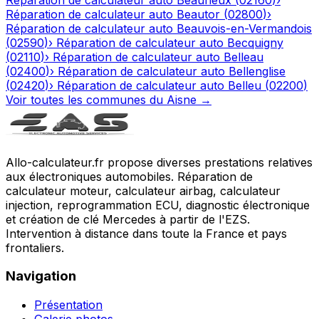
Réparation de calculateur auto
Beautor
(
02800
)
›
Réparation de calculateur auto
Beauvois-en-Vermandois
(
02590
)
›
Réparation de calculateur auto
Becquigny
(
02110
)
›
Réparation de calculateur auto
Belleau
(
02400
)
›
Réparation de calculateur auto
Bellenglise
(
02420
)
›
Réparation de calculateur auto
Belleu
(
02200
)
Voir toutes les communes du
Aisne
→
Allo-calculateur.fr propose diverses prestations relatives
aux électroniques automobiles. Réparation de
calculateur moteur, calculateur airbag, calculateur
injection, reprogrammation ECU, diagnostic électronique
et création de clé Mercedes à partir de l'EZS.
Intervention à distance dans toute la France et pays
frontaliers.
Navigation
Présentation