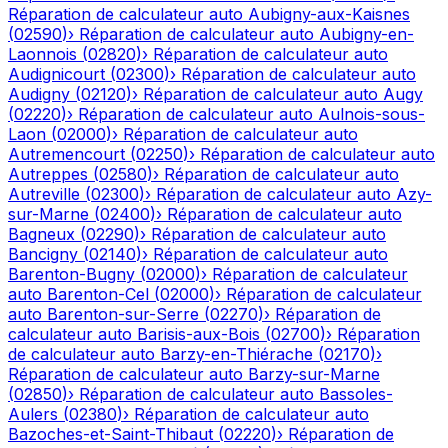
Réparation de calculateur auto
Aubigny-aux-Kaisnes
(
02590
)
›
Réparation de calculateur auto
Aubigny-en-
Laonnois
(
02820
)
›
Réparation de calculateur auto
Audignicourt
(
02300
)
›
Réparation de calculateur auto
Audigny
(
02120
)
›
Réparation de calculateur auto
Augy
(
02220
)
›
Réparation de calculateur auto
Aulnois-sous-
Laon
(
02000
)
›
Réparation de calculateur auto
Autremencourt
(
02250
)
›
Réparation de calculateur auto
Autreppes
(
02580
)
›
Réparation de calculateur auto
Autreville
(
02300
)
›
Réparation de calculateur auto
Azy-
sur-Marne
(
02400
)
›
Réparation de calculateur auto
Bagneux
(
02290
)
›
Réparation de calculateur auto
Bancigny
(
02140
)
›
Réparation de calculateur auto
Barenton-Bugny
(
02000
)
›
Réparation de calculateur
auto
Barenton-Cel
(
02000
)
›
Réparation de calculateur
auto
Barenton-sur-Serre
(
02270
)
›
Réparation de
calculateur auto
Barisis-aux-Bois
(
02700
)
›
Réparation
de calculateur auto
Barzy-en-Thiérache
(
02170
)
›
Réparation de calculateur auto
Barzy-sur-Marne
(
02850
)
›
Réparation de calculateur auto
Bassoles-
Aulers
(
02380
)
›
Réparation de calculateur auto
Bazoches-et-Saint-Thibaut
(
02220
)
›
Réparation de