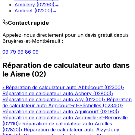
Ambleny
(
02290
)
→
Ambrief
(
02200
)
→
Contact rapide
Appelez-nous directement pour un devis gratuit depuis
Bruyères-et-Montbérault
:
09 79 99 86 09
Réparation de calculateur auto
dans
le
Aisne
(
02
)
›
Réparation de calculateur auto
Abbécourt
(
02300
)
›
Réparation de calculateur auto
Achery
(
02800
)
›
Réparation de calculateur auto
Acy
(
02200
)
›
Réparation
de calculateur auto
Agnicourt-et-Séchelles
(
02340
)
›
Réparation de calculateur auto
Aguilcourt
(
02190
)
›
Réparation de calculateur auto
Aisonville-et-Bernoville
(
02110
)
›
Réparation de calculateur auto
Aizelles
(
02820
)
›
Réparation de calculateur auto
Aizy-Jouy