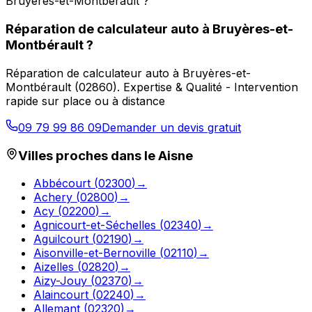
Bruyères-et-Montbérault ?
Réparation de calculateur auto
à
Bruyères-et-
Montbérault
?
Réparation de calculateur auto
à
Bruyères-et-
Montbérault
(
02860
).
Expertise & Qualité - Intervention
rapide sur place ou à distance
09 79 99 86 09
Demander un devis gratuit
Villes proches dans le
Aisne
Abbécourt
(
02300
)
→
Achery
(
02800
)
→
Acy
(
02200
)
→
Agnicourt-et-Séchelles
(
02340
)
→
Aguilcourt
(
02190
)
→
Aisonville-et-Bernoville
(
02110
)
→
Aizelles
(
02820
)
→
Aizy-Jouy
(
02370
)
→
Alaincourt
(
02240
)
→
Allemant
(
02320
)
→