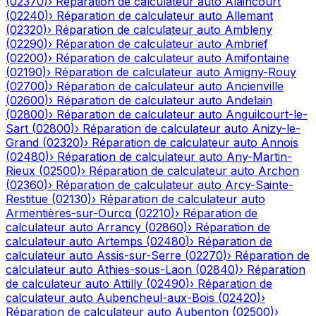
(
02370
)
›
Réparation de calculateur auto
Alaincourt
(
02240
)
›
Réparation de calculateur auto
Allemant
(
02320
)
›
Réparation de calculateur auto
Ambleny
(
02290
)
›
Réparation de calculateur auto
Ambrief
(
02200
)
›
Réparation de calculateur auto
Amifontaine
(
02190
)
›
Réparation de calculateur auto
Amigny-Rouy
(
02700
)
›
Réparation de calculateur auto
Ancienville
(
02600
)
›
Réparation de calculateur auto
Andelain
(
02800
)
›
Réparation de calculateur auto
Anguilcourt-le-
Sart
(
02800
)
›
Réparation de calculateur auto
Anizy-le-
Grand
(
02320
)
›
Réparation de calculateur auto
Annois
(
02480
)
›
Réparation de calculateur auto
Any-Martin-
Rieux
(
02500
)
›
Réparation de calculateur auto
Archon
(
02360
)
›
Réparation de calculateur auto
Arcy-Sainte-
Restitue
(
02130
)
›
Réparation de calculateur auto
Armentières-sur-Ourcq
(
02210
)
›
Réparation de
calculateur auto
Arrancy
(
02860
)
›
Réparation de
calculateur auto
Artemps
(
02480
)
›
Réparation de
calculateur auto
Assis-sur-Serre
(
02270
)
›
Réparation de
calculateur auto
Athies-sous-Laon
(
02840
)
›
Réparation
de calculateur auto
Attilly
(
02490
)
›
Réparation de
calculateur auto
Aubencheul-aux-Bois
(
02420
)
›
Réparation de calculateur auto
Aubenton
(
02500
)
›