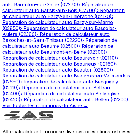
auto
Barenton-sur-Serre
(
02270
)
›
Réparation de
calculateur auto
Barisis-aux-Bois
(
02700
)
›
Réparation
de calculateur auto
Barzy-en-Thiérache
(
02170
)
›
Réparation de calculateur auto
Barzy-sur-Marne
(
02850
)
›
Réparation de calculateur auto
Bassoles-
Aulers
(
02380
)
›
Réparation de calculateur auto
Bazoches-et-Saint-Thibaut
(
02220
)
›
Réparation de
calculateur auto
Beaumé
(
02500
)
›
Réparation de
calculateur auto
Beaumont-en-Beine
(
02300
)
›
Réparation de calculateur auto
Beaurevoir
(
02110
)
›
Réparation de calculateur auto
Beaurieux
(
02160
)
›
Réparation de calculateur auto
Beautor
(
02800
)
›
Réparation de calculateur auto
Beauvois-en-Vermandois
(
02590
)
›
Réparation de calculateur auto
Becquigny
(
02110
)
›
Réparation de calculateur auto
Belleau
(
02400
)
›
Réparation de calculateur auto
Bellenglise
(
02420
)
›
Réparation de calculateur auto
Belleu
(
02200
)
Voir toutes les communes du
Aisne
→
Allo-calculateur.fr propose diverses prestations relatives