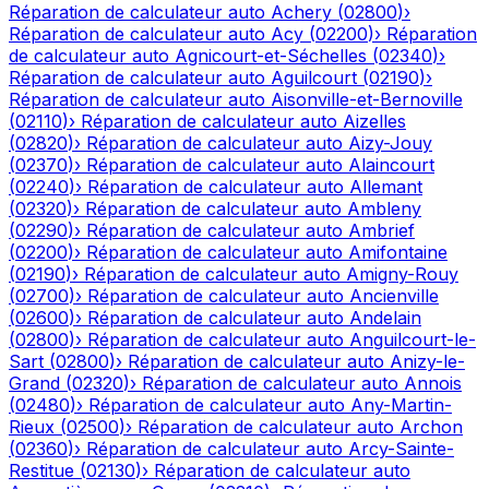
Réparation de calculateur auto
Achery
(
02800
)
›
Réparation de calculateur auto
Acy
(
02200
)
›
Réparation
de calculateur auto
Agnicourt-et-Séchelles
(
02340
)
›
Réparation de calculateur auto
Aguilcourt
(
02190
)
›
Réparation de calculateur auto
Aisonville-et-Bernoville
(
02110
)
›
Réparation de calculateur auto
Aizelles
(
02820
)
›
Réparation de calculateur auto
Aizy-Jouy
(
02370
)
›
Réparation de calculateur auto
Alaincourt
(
02240
)
›
Réparation de calculateur auto
Allemant
(
02320
)
›
Réparation de calculateur auto
Ambleny
(
02290
)
›
Réparation de calculateur auto
Ambrief
(
02200
)
›
Réparation de calculateur auto
Amifontaine
(
02190
)
›
Réparation de calculateur auto
Amigny-Rouy
(
02700
)
›
Réparation de calculateur auto
Ancienville
(
02600
)
›
Réparation de calculateur auto
Andelain
(
02800
)
›
Réparation de calculateur auto
Anguilcourt-le-
Sart
(
02800
)
›
Réparation de calculateur auto
Anizy-le-
Grand
(
02320
)
›
Réparation de calculateur auto
Annois
(
02480
)
›
Réparation de calculateur auto
Any-Martin-
Rieux
(
02500
)
›
Réparation de calculateur auto
Archon
(
02360
)
›
Réparation de calculateur auto
Arcy-Sainte-
Restitue
(
02130
)
›
Réparation de calculateur auto