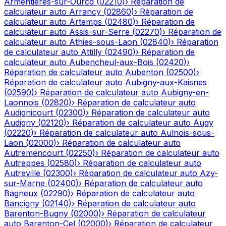
Armentières-sur-Ourcq
(
02210
)
›
Réparation de
calculateur auto
Arrancy
(
02860
)
›
Réparation de
calculateur auto
Artemps
(
02480
)
›
Réparation de
calculateur auto
Assis-sur-Serre
(
02270
)
›
Réparation de
calculateur auto
Athies-sous-Laon
(
02840
)
›
Réparation
de calculateur auto
Attilly
(
02490
)
›
Réparation de
calculateur auto
Aubencheul-aux-Bois
(
02420
)
›
Réparation de calculateur auto
Aubenton
(
02500
)
›
Réparation de calculateur auto
Aubigny-aux-Kaisnes
(
02590
)
›
Réparation de calculateur auto
Aubigny-en-
Laonnois
(
02820
)
›
Réparation de calculateur auto
Audignicourt
(
02300
)
›
Réparation de calculateur auto
Audigny
(
02120
)
›
Réparation de calculateur auto
Augy
(
02220
)
›
Réparation de calculateur auto
Aulnois-sous-
Laon
(
02000
)
›
Réparation de calculateur auto
Autremencourt
(
02250
)
›
Réparation de calculateur auto
Autreppes
(
02580
)
›
Réparation de calculateur auto
Autreville
(
02300
)
›
Réparation de calculateur auto
Azy-
sur-Marne
(
02400
)
›
Réparation de calculateur auto
Bagneux
(
02290
)
›
Réparation de calculateur auto
Bancigny
(
02140
)
›
Réparation de calculateur auto
Barenton-Bugny
(
02000
)
›
Réparation de calculateur
auto
Barenton-Cel
(
02000
)
›
Réparation de calculateur