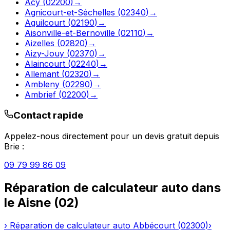
Acy
(
02200
)
→
Agnicourt-et-Séchelles
(
02340
)
→
Aguilcourt
(
02190
)
→
Aisonville-et-Bernoville
(
02110
)
→
Aizelles
(
02820
)
→
Aizy-Jouy
(
02370
)
→
Alaincourt
(
02240
)
→
Allemant
(
02320
)
→
Ambleny
(
02290
)
→
Ambrief
(
02200
)
→
Contact rapide
Appelez-nous directement pour un devis gratuit depuis
Brie
:
09 79 99 86 09
Réparation de calculateur auto
dans
le
Aisne
(
02
)
›
Réparation de calculateur auto
Abbécourt
(
02300
)
›