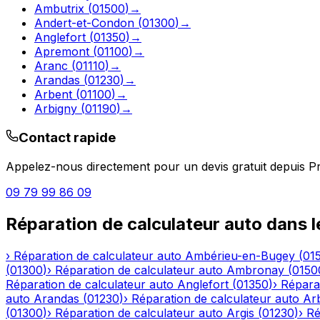
Ambutrix
(
01500
)
→
Andert-et-Condon
(
01300
)
→
Anglefort
(
01350
)
→
Apremont
(
01100
)
→
Aranc
(
01110
)
→
Arandas
(
01230
)
→
Arbent
(
01100
)
→
Arbigny
(
01190
)
→
Contact rapide
Appelez-nous directement pour un devis gratuit depuis
Pr
09 79 99 86 09
Réparation de calculateur auto
dans 
›
Réparation de calculateur auto
Ambérieu-en-Bugey
(
01
(
01300
)
›
Réparation de calculateur auto
Ambronay
(
0150
Réparation de calculateur auto
Anglefort
(
01350
)
›
Réparat
auto
Arandas
(
01230
)
›
Réparation de calculateur auto
Ar
(
01300
)
›
Réparation de calculateur auto
Argis
(
01230
)
›
Ré