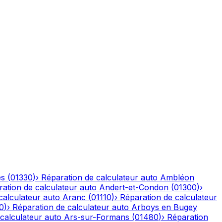
es
(
01330
)
›
Réparation de calculateur auto
Ambléon
ation de calculateur auto
Andert-et-Condon
(
01300
)
›
calculateur auto
Aranc
(
01110
)
›
Réparation de calculateur
0
)
›
Réparation de calculateur auto
Arboys en Bugey
calculateur auto
Ars-sur-Formans
(
01480
)
›
Réparation