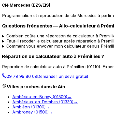
Clé Mercedes (EZS/EIS)
Programmation et reproduction de clé Mercedes à partir d
Questions fréquentes —
Allo-calculateur
à
Prémi
Combien coûte une réparation de calculateur à Prémilli
Faut-il recoder le calculateur après réparation à Prémill
Comment vous envoyer mon calculateur depuis Prémill
Réparation de calculateur auto
à
Prémillieu
?
Réparation de calculateur auto
à
Prémillieu
(
01110
).
Expert
09 79 99 86 09
Demander un devis gratuit
Villes proches dans le
Ain
Ambérieu-en-Bugey
(
01500
)
→
Ambérieux-en-Dombes
(
01330
)
→
Ambléon
(
01300
)
→
Ambronay
(
01500
)
→