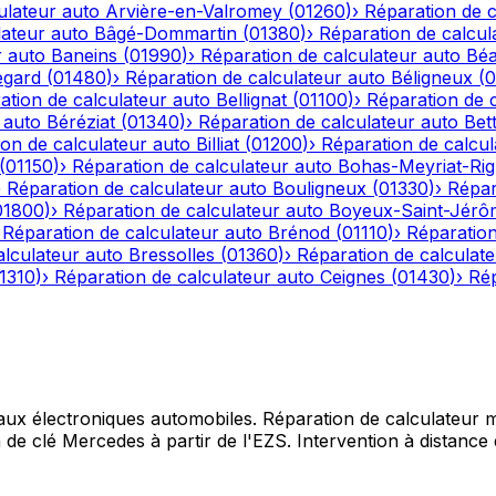
ulateur auto
Arvière-en-Valromey
(
01260
)
›
Réparation de c
lateur auto
Bâgé-Dommartin
(
01380
)
›
Réparation de calcul
r auto
Baneins
(
01990
)
›
Réparation de calculateur auto
Béa
egard
(
01480
)
›
Réparation de calculateur auto
Béligneux
(
0
ation de calculateur auto
Bellignat
(
01100
)
›
Réparation de 
 auto
Béréziat
(
01340
)
›
Réparation de calculateur auto
Bet
on de calculateur auto
Billiat
(
01200
)
›
Réparation de calcul
(
01150
)
›
Réparation de calculateur auto
Bohas-Meyriat-Rig
›
Réparation de calculateur auto
Bouligneux
(
01330
)
›
Répar
01800
)
›
Réparation de calculateur auto
Boyeux-Saint-Jérô
›
Réparation de calculateur auto
Brénod
(
01110
)
›
Réparation
alculateur auto
Bressolles
(
01360
)
›
Réparation de calculat
1310
)
›
Réparation de calculateur auto
Ceignes
(
01430
)
›
Rép
 aux électroniques automobiles. Réparation de calculateur mo
e clé Mercedes à partir de l'EZS. Intervention à distance d