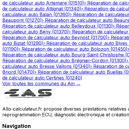
de calculateur auto
Artemare
(
01510
)
›
Réparation de calc
de calculateur auto
Attignat
(
01340
)
›
Réparation de calcu
calculateur auto
Balan
(
01360
)
›
Réparation de calculateu
Beaupont
(
01270
)
›
Réparation de calculateur auto
Beaur
Réparation de calculateur auto
Belleydoux
(
01130
)
›
Répar
calculateur auto
Bény
(
01370
)
›
Réparation de calculateur
Réparation de calculateur auto
Beynost
(
01700
)
›
Réparati
auto
Biziat
(
01290
)
›
Réparation de calculateur auto
Blyes
(
01190
)
›
Réparation de calculateur auto
Bolozon
(
01450
)
Réparation de calculateur auto
Bourg-Saint-Christophe
(
Réparation de calculateur auto
Brégnier-Cordon
(
01300
)
calculateur auto
Bresse Vallons
(
01340
)
›
Réparation de c
Briord
(
01470
)
›
Réparation de calculateur auto
Buellas
(
0
de calculateur auto
Certines
(
01240
)
Voir toutes les communes du
Ain
→
Allo-calculateur.fr propose diverses prestations relatives
reprogrammation ECU, diagnostic électronique et création d
Navigation