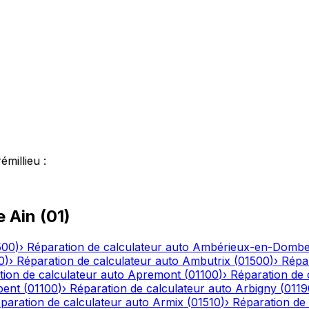
émillieu
:
le
Ain
(
01
)
500
)
›
Réparation de calculateur auto
Ambérieux-en-Domb
0
)
›
Réparation de calculateur auto
Ambutrix
(
01500
)
›
Répar
ion de calculateur auto
Apremont
(
01100
)
›
Réparation de 
bent
(
01100
)
›
Réparation de calculateur auto
Arbigny
(
0119
paration de calculateur auto
Armix
(
01510
)
›
Réparation de 