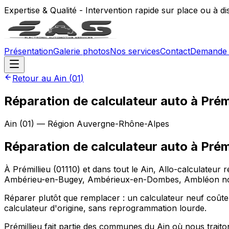
Expertise & Qualité - Intervention rapide sur place ou à d
Présentation
Galerie photos
Nos services
Contact
Demande 
Retour au
Ain
(
01
)
Réparation de calculateur auto à Prémi
Ain
(
01
) — Région
Auvergne-Rhône-Alpes
Réparation de calculateur auto
à
Prém
À Prémillieu (01110) et dans tout le Ain, Allo-calculateur
Ambérieu-en-Bugey, Ambérieux-en-Dombes, Ambléon nous 
Réparer plutôt que remplacer : un calculateur neuf coûte 
calculateur d'origine, sans reprogrammation lourde.
Prémillieu fait partie des communes du Ain où nous traito