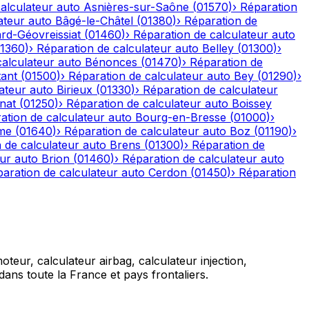
alculateur auto
Asnières-sur-Saône
(
01570
)
›
Réparation
ateur auto
Bâgé-le-Châtel
(
01380
)
›
Réparation de
rd-Géovreissiat
(
01460
)
›
Réparation de calculateur auto
1360
)
›
Réparation de calculateur auto
Belley
(
01300
)
›
calculateur auto
Bénonces
(
01470
)
›
Réparation de
tant
(
01500
)
›
Réparation de calculateur auto
Bey
(
01290
)
›
ateur auto
Birieux
(
01330
)
›
Réparation de calculateur
nat
(
01250
)
›
Réparation de calculateur auto
Boissey
ation de calculateur auto
Bourg-en-Bresse
(
01000
)
›
me
(
01640
)
›
Réparation de calculateur auto
Boz
(
01190
)
›
 de calculateur auto
Brens
(
01300
)
›
Réparation de
eur auto
Brion
(
01460
)
›
Réparation de calculateur auto
aration de calculateur auto
Cerdon
(
01450
)
›
Réparation
teur, calculateur airbag, calculateur injection,
ans toute la France et pays frontaliers.