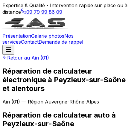
Expertise & Qualité - Intervention rapide sur place ou à
distance
09 79 99 86 09
Présentation
Galerie photos
Nos
services
Contact
Demande de rappel
Retour au
Ain
(
01
)
Réparation de calculateur
électronique à Peyzieux-sur-Saône
et alentours
Ain
(
01
) — Région
Auvergne-Rhône-Alpes
Réparation de calculateur auto
à
Peyzieux-sur-Saône