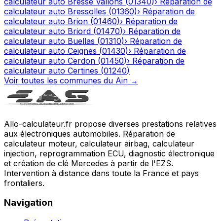
calculateur auto
Bresse Vallons
(
01340
)
›
Réparation de
calculateur auto
Bressolles
(
01360
)
›
Réparation de
calculateur auto
Brion
(
01460
)
›
Réparation de
calculateur auto
Briord
(
01470
)
›
Réparation de
calculateur auto
Buellas
(
01310
)
›
Réparation de
calculateur auto
Ceignes
(
01430
)
›
Réparation de
calculateur auto
Cerdon
(
01450
)
›
Réparation de
calculateur auto
Certines
(
01240
)
Voir toutes les communes du
Ain
→
Allo-calculateur.fr propose diverses prestations relatives
aux électroniques automobiles. Réparation de
calculateur moteur, calculateur airbag, calculateur
injection, reprogrammation ECU, diagnostic électronique
et création de clé Mercedes à partir de l'EZS.
Intervention à distance dans toute la France et pays
frontaliers.
Navigation