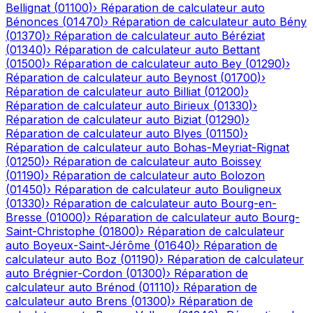
Bellignat
(
01100
)
›
Réparation de calculateur auto
Bénonces
(
01470
)
›
Réparation de calculateur auto
Bény
(
01370
)
›
Réparation de calculateur auto
Béréziat
(
01340
)
›
Réparation de calculateur auto
Bettant
(
01500
)
›
Réparation de calculateur auto
Bey
(
01290
)
›
Réparation de calculateur auto
Beynost
(
01700
)
›
Réparation de calculateur auto
Billiat
(
01200
)
›
Réparation de calculateur auto
Birieux
(
01330
)
›
Réparation de calculateur auto
Biziat
(
01290
)
›
Réparation de calculateur auto
Blyes
(
01150
)
›
Réparation de calculateur auto
Bohas-Meyriat-Rignat
(
01250
)
›
Réparation de calculateur auto
Boissey
(
01190
)
›
Réparation de calculateur auto
Bolozon
(
01450
)
›
Réparation de calculateur auto
Bouligneux
(
01330
)
›
Réparation de calculateur auto
Bourg-en-
Bresse
(
01000
)
›
Réparation de calculateur auto
Bourg-
Saint-Christophe
(
01800
)
›
Réparation de calculateur
auto
Boyeux-Saint-Jérôme
(
01640
)
›
Réparation de
calculateur auto
Boz
(
01190
)
›
Réparation de calculateur
auto
Brégnier-Cordon
(
01300
)
›
Réparation de
calculateur auto
Brénod
(
01110
)
›
Réparation de
calculateur auto
Brens
(
01300
)
›
Réparation de