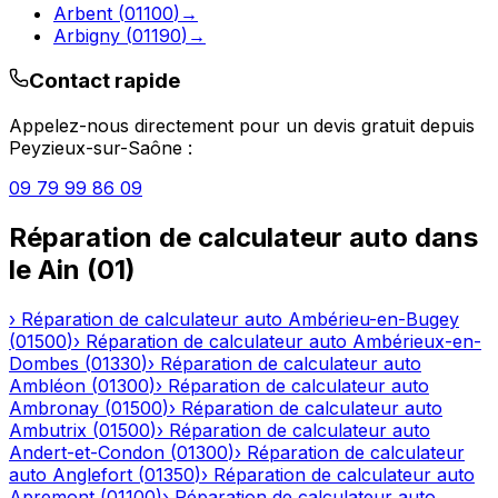
Arbent
(
01100
)
→
Arbigny
(
01190
)
→
Contact rapide
Appelez-nous directement pour un devis gratuit depuis
Peyzieux-sur-Saône
:
09 79 99 86 09
Réparation de calculateur auto
dans
le
Ain
(
01
)
›
Réparation de calculateur auto
Ambérieu-en-Bugey
(
01500
)
›
Réparation de calculateur auto
Ambérieux-en-
Dombes
(
01330
)
›
Réparation de calculateur auto
Ambléon
(
01300
)
›
Réparation de calculateur auto
Ambronay
(
01500
)
›
Réparation de calculateur auto
Ambutrix
(
01500
)
›
Réparation de calculateur auto
Andert-et-Condon
(
01300
)
›
Réparation de calculateur
auto
Anglefort
(
01350
)
›
Réparation de calculateur auto
Apremont
(
01100
)
›
Réparation de calculateur auto