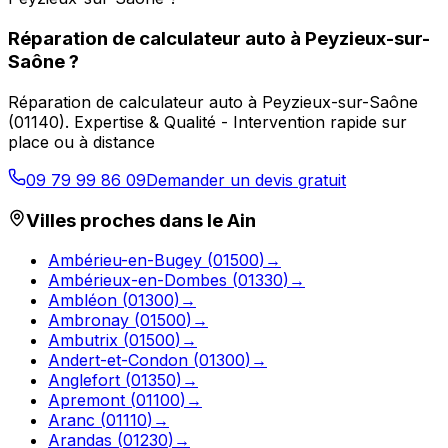
Réparation de calculateur auto
à
Peyzieux-sur-
Saône
?
Réparation de calculateur auto
à
Peyzieux-sur-Saône
(
01140
).
Expertise & Qualité - Intervention rapide sur
place ou à distance
09 79 99 86 09
Demander un devis gratuit
Villes proches dans le
Ain
Ambérieu-en-Bugey
(
01500
)
→
Ambérieux-en-Dombes
(
01330
)
→
Ambléon
(
01300
)
→
Ambronay
(
01500
)
→
Ambutrix
(
01500
)
→
Andert-et-Condon
(
01300
)
→
Anglefort
(
01350
)
→
Apremont
(
01100
)
→
Aranc
(
01110
)
→
Arandas
(
01230
)
→