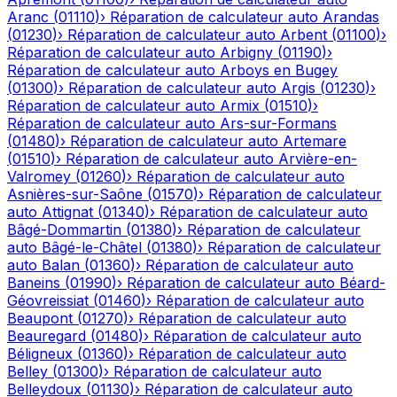
Aranc
(
01110
)
›
Réparation de calculateur auto
Arandas
(
01230
)
›
Réparation de calculateur auto
Arbent
(
01100
)
›
Réparation de calculateur auto
Arbigny
(
01190
)
›
Réparation de calculateur auto
Arboys en Bugey
(
01300
)
›
Réparation de calculateur auto
Argis
(
01230
)
›
Réparation de calculateur auto
Armix
(
01510
)
›
Réparation de calculateur auto
Ars-sur-Formans
(
01480
)
›
Réparation de calculateur auto
Artemare
(
01510
)
›
Réparation de calculateur auto
Arvière-en-
Valromey
(
01260
)
›
Réparation de calculateur auto
Asnières-sur-Saône
(
01570
)
›
Réparation de calculateur
auto
Attignat
(
01340
)
›
Réparation de calculateur auto
Bâgé-Dommartin
(
01380
)
›
Réparation de calculateur
auto
Bâgé-le-Châtel
(
01380
)
›
Réparation de calculateur
auto
Balan
(
01360
)
›
Réparation de calculateur auto
Baneins
(
01990
)
›
Réparation de calculateur auto
Béard-
Géovreissiat
(
01460
)
›
Réparation de calculateur auto
Beaupont
(
01270
)
›
Réparation de calculateur auto
Beauregard
(
01480
)
›
Réparation de calculateur auto
Béligneux
(
01360
)
›
Réparation de calculateur auto
Belley
(
01300
)
›
Réparation de calculateur auto
Belleydoux
(
01130
)
›
Réparation de calculateur auto