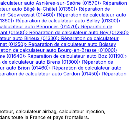
alculateur auto
Asnières-sur-Saône
(
01570
)
›
Réparation
ateur auto
Bâgé-le-Châtel
(
01380
)
›
Réparation de
rd-Géovreissiat
(
01460
)
›
Réparation de calculateur auto
1360
)
›
Réparation de calculateur auto
Belley
(
01300
)
›
calculateur auto
Bénonces
(
01470
)
›
Réparation de
tant
(
01500
)
›
Réparation de calculateur auto
Bey
(
01290
)
›
ateur auto
Birieux
(
01330
)
›
Réparation de calculateur
nat
(
01250
)
›
Réparation de calculateur auto
Boissey
ation de calculateur auto
Bourg-en-Bresse
(
01000
)
›
me
(
01640
)
›
Réparation de calculateur auto
Boz
(
01190
)
›
 de calculateur auto
Brens
(
01300
)
›
Réparation de
eur auto
Brion
(
01460
)
›
Réparation de calculateur auto
aration de calculateur auto
Cerdon
(
01450
)
›
Réparation
teur, calculateur airbag, calculateur injection,
ans toute la France et pays frontaliers.