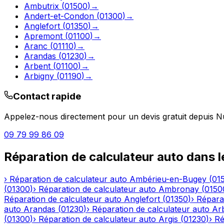
Ambutrix
(
01500
)
→
Andert-et-Condon
(
01300
)
→
Anglefort
(
01350
)
→
Apremont
(
01100
)
→
Aranc
(
01110
)
→
Arandas
(
01230
)
→
Arbent
(
01100
)
→
Arbigny
(
01190
)
→
Contact rapide
Appelez-nous directement pour un devis gratuit depuis
N
09 79 99 86 09
Réparation de calculateur auto
dans 
›
Réparation de calculateur auto
Ambérieu-en-Bugey
(
01
(
01300
)
›
Réparation de calculateur auto
Ambronay
(
0150
Réparation de calculateur auto
Anglefort
(
01350
)
›
Réparat
auto
Arandas
(
01230
)
›
Réparation de calculateur auto
Ar
(
01300
)
›
Réparation de calculateur auto
Argis
(
01230
)
›
Ré