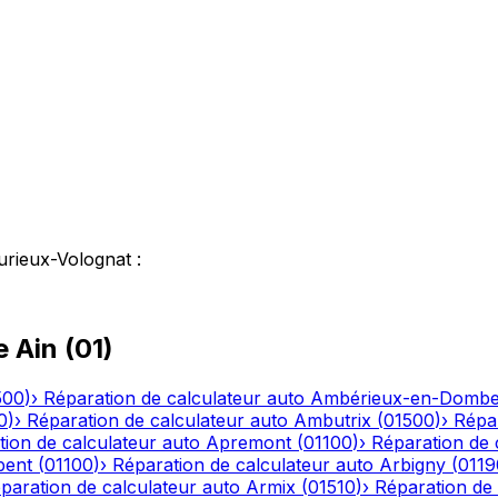
urieux-Volognat
:
le
Ain
(
01
)
500
)
›
Réparation de calculateur auto
Ambérieux-en-Domb
0
)
›
Réparation de calculateur auto
Ambutrix
(
01500
)
›
Répar
ion de calculateur auto
Apremont
(
01100
)
›
Réparation de 
bent
(
01100
)
›
Réparation de calculateur auto
Arbigny
(
0119
paration de calculateur auto
Armix
(
01510
)
›
Réparation de 