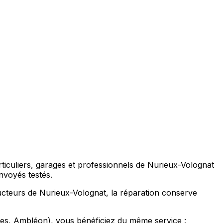
rticuliers, garages et professionnels de Nurieux-Volognat
voyés testés.
ucteurs de Nurieux-Volognat, la réparation conserve
s, Ambléon), vous bénéficiez du même service :