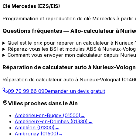
Clé Mercedes (EZS/EIS)
Programmation et reproduction de clé Mercedes à partir d
Questions fréquentes —
Allo-calculateur
à
Nurie
Quel est le prix pour réparer un calculateur à Nurieux
Réparez-vous les BSI et modules ABS à Nurieux-Volog
Comment vous envoyer mon calculateur depuis Nurieu
Réparation de calculateur auto
à
Nurieux-Vologn
Réparation de calculateur auto
à
Nurieux-Volognat
(
0146
09 79 99 86 09
Demander un devis gratuit
Villes proches dans le
Ain
Ambérieu-en-Bugey
(
01500
)
→
Ambérieux-en-Dombes
(
01330
)
→
Ambléon
(
01300
)
→
Ambronay
(
01500
)
→