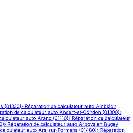
es
(
01330
)
›
Réparation de calculateur auto
Ambléon
ation de calculateur auto
Andert-et-Condon
(
01300
)
›
calculateur auto
Aranc
(
01110
)
›
Réparation de calculateur
0
)
›
Réparation de calculateur auto
Arboys en Bugey
calculateur auto
Ars-sur-Formans
(
01480
)
›
Réparation