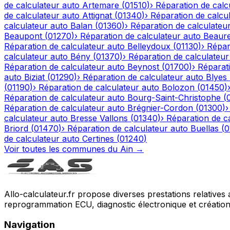
de calculateur auto
Artemare
(
01510
)
›
Réparation de calc
de calculateur auto
Attignat
(
01340
)
›
Réparation de calcu
calculateur auto
Balan
(
01360
)
›
Réparation de calculateu
Beaupont
(
01270
)
›
Réparation de calculateur auto
Beaur
Réparation de calculateur auto
Belleydoux
(
01130
)
›
Répar
calculateur auto
Bény
(
01370
)
›
Réparation de calculateur
Réparation de calculateur auto
Beynost
(
01700
)
›
Réparati
auto
Biziat
(
01290
)
›
Réparation de calculateur auto
Blyes
(
01190
)
›
Réparation de calculateur auto
Bolozon
(
01450
)
Réparation de calculateur auto
Bourg-Saint-Christophe
(
Réparation de calculateur auto
Brégnier-Cordon
(
01300
)
calculateur auto
Bresse Vallons
(
01340
)
›
Réparation de c
Briord
(
01470
)
›
Réparation de calculateur auto
Buellas
(
0
de calculateur auto
Certines
(
01240
)
Voir toutes les communes du
Ain
→
Allo-calculateur.fr propose diverses prestations relatives
reprogrammation ECU, diagnostic électronique et création d
Navigation