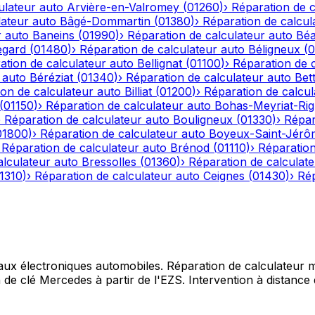
ulateur auto
Arvière-en-Valromey
(
01260
)
›
Réparation de c
lateur auto
Bâgé-Dommartin
(
01380
)
›
Réparation de calcul
r auto
Baneins
(
01990
)
›
Réparation de calculateur auto
Béa
egard
(
01480
)
›
Réparation de calculateur auto
Béligneux
(
0
ation de calculateur auto
Bellignat
(
01100
)
›
Réparation de 
 auto
Béréziat
(
01340
)
›
Réparation de calculateur auto
Bet
on de calculateur auto
Billiat
(
01200
)
›
Réparation de calcul
(
01150
)
›
Réparation de calculateur auto
Bohas-Meyriat-Rig
›
Réparation de calculateur auto
Bouligneux
(
01330
)
›
Répar
01800
)
›
Réparation de calculateur auto
Boyeux-Saint-Jérô
›
Réparation de calculateur auto
Brénod
(
01110
)
›
Réparation
alculateur auto
Bressolles
(
01360
)
›
Réparation de calculat
1310
)
›
Réparation de calculateur auto
Ceignes
(
01430
)
›
Rép
 aux électroniques automobiles. Réparation de calculateur mo
e clé Mercedes à partir de l'EZS. Intervention à distance d