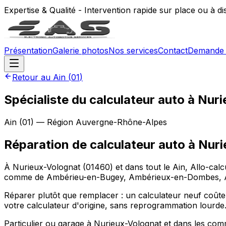
Expertise & Qualité - Intervention rapide sur place ou à d
Présentation
Galerie photos
Nos services
Contact
Demande 
Retour au
Ain
(
01
)
Spécialiste du calculateur auto à Nur
Ain
(
01
) — Région
Auvergne-Rhône-Alpes
Réparation de calculateur auto
à
Nuri
À Nurieux-Volognat (01460) et dans tout le Ain, Allo-calc
comme de Ambérieu-en-Bugey, Ambérieux-en-Dombes, Ambl
Réparer plutôt que remplacer : un calculateur neuf coûte
votre calculateur d'origine, sans reprogrammation lourde
Particulier ou garage à Nurieux-Volognat et dans les c