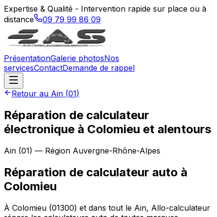
Expertise & Qualité - Intervention rapide sur place ou à
distance
09 79 99 86 09
Présentation
Galerie photos
Nos
services
Contact
Demande de rappel
Retour au
Ain
(
01
)
Réparation de calculateur
électronique à Colomieu et alentours
Ain
(
01
) — Région
Auvergne-Rhône-Alpes
Réparation de calculateur auto
à
Colomieu
À Colomieu (01300) et dans tout le Ain, Allo-calculateur