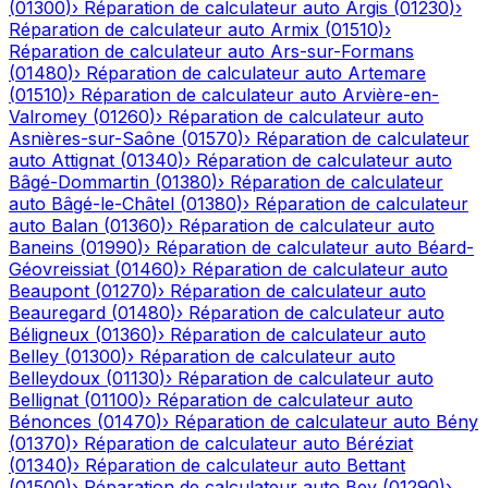
(
01300
)
›
Réparation de calculateur auto
Argis
(
01230
)
›
Réparation de calculateur auto
Armix
(
01510
)
›
Réparation de calculateur auto
Ars-sur-Formans
(
01480
)
›
Réparation de calculateur auto
Artemare
(
01510
)
›
Réparation de calculateur auto
Arvière-en-
Valromey
(
01260
)
›
Réparation de calculateur auto
Asnières-sur-Saône
(
01570
)
›
Réparation de calculateur
auto
Attignat
(
01340
)
›
Réparation de calculateur auto
Bâgé-Dommartin
(
01380
)
›
Réparation de calculateur
auto
Bâgé-le-Châtel
(
01380
)
›
Réparation de calculateur
auto
Balan
(
01360
)
›
Réparation de calculateur auto
Baneins
(
01990
)
›
Réparation de calculateur auto
Béard-
Géovreissiat
(
01460
)
›
Réparation de calculateur auto
Beaupont
(
01270
)
›
Réparation de calculateur auto
Beauregard
(
01480
)
›
Réparation de calculateur auto
Béligneux
(
01360
)
›
Réparation de calculateur auto
Belley
(
01300
)
›
Réparation de calculateur auto
Belleydoux
(
01130
)
›
Réparation de calculateur auto
Bellignat
(
01100
)
›
Réparation de calculateur auto
Bénonces
(
01470
)
›
Réparation de calculateur auto
Bény
(
01370
)
›
Réparation de calculateur auto
Béréziat
(
01340
)
›
Réparation de calculateur auto
Bettant
(
01500
)
›
Réparation de calculateur auto
Bey
(
01290
)
›