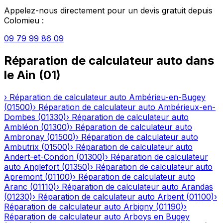
Appelez-nous directement pour un devis gratuit depuis
Colomieu
:
09 79 99 86 09
Réparation de calculateur auto
dans
le
Ain
(
01
)
›
Réparation de calculateur auto
Ambérieu-en-Bugey
(
01500
)
›
Réparation de calculateur auto
Ambérieux-en-
Dombes
(
01330
)
›
Réparation de calculateur auto
Ambléon
(
01300
)
›
Réparation de calculateur auto
Ambronay
(
01500
)
›
Réparation de calculateur auto
Ambutrix
(
01500
)
›
Réparation de calculateur auto
Andert-et-Condon
(
01300
)
›
Réparation de calculateur
auto
Anglefort
(
01350
)
›
Réparation de calculateur auto
Apremont
(
01100
)
›
Réparation de calculateur auto
Aranc
(
01110
)
›
Réparation de calculateur auto
Arandas
(
01230
)
›
Réparation de calculateur auto
Arbent
(
01100
)
›
Réparation de calculateur auto
Arbigny
(
01190
)
›
Réparation de calculateur auto
Arboys en Bugey