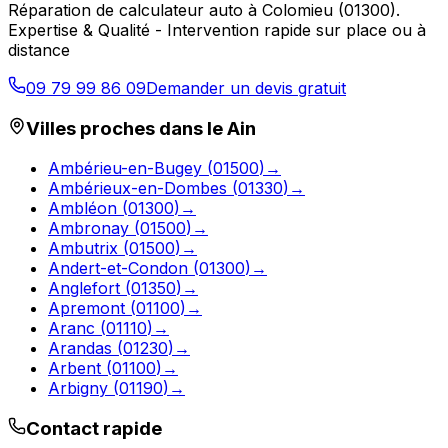
Réparation de calculateur auto
à
Colomieu
(
01300
).
Expertise & Qualité - Intervention rapide sur place ou à
distance
09 79 99 86 09
Demander un devis gratuit
Villes proches dans le
Ain
Ambérieu-en-Bugey
(
01500
)
→
Ambérieux-en-Dombes
(
01330
)
→
Ambléon
(
01300
)
→
Ambronay
(
01500
)
→
Ambutrix
(
01500
)
→
Andert-et-Condon
(
01300
)
→
Anglefort
(
01350
)
→
Apremont
(
01100
)
→
Aranc
(
01110
)
→
Arandas
(
01230
)
→
Arbent
(
01100
)
→
Arbigny
(
01190
)
→
Contact rapide