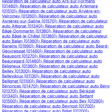
Réparation de calculateur auto
Ars-sur-Formans
(
01480
)
›
Réparation de calculateur auto
Artemare
(
01510
)
›
Réparation de calculateur auto
Arvière-en-
Valromey
(
01260
)
›
Réparation de calculateur auto
Asnières-sur-Saône
(
01570
)
›
Réparation de calculateur
auto
Attignat
(
01340
)
›
Réparation de calculateur auto
Bâgé-Dommartin
(
01380
)
›
Réparation de calculateur
auto
Bâgé-le-Châtel
(
01380
)
›
Réparation de calculateur
auto
Balan
(
01360
)
›
Réparation de calculateur auto
Baneins
(
01990
)
›
Réparation de calculateur auto
Béard-
Géovreissiat
(
01460
)
›
Réparation de calculateur auto
Beaupont
(
01270
)
›
Réparation de calculateur auto
Beauregard
(
01480
)
›
Réparation de calculateur auto
Béligneux
(
01360
)
›
Réparation de calculateur auto
Belley
(
01300
)
›
Réparation de calculateur auto
Belleydoux
(
01130
)
›
Réparation de calculateur auto
Bellignat
(
01100
)
›
Réparation de calculateur auto
Bénonces
(
01470
)
›
Réparation de calculateur auto
Bény
(
01370
)
›
Réparation de calculateur auto
Béréziat
(
01340
)
›
Réparation de calculateur auto
Bettant
(
01500
)
›
Réparation de calculateur auto
Bey
(
01290
)
›
Réparation de calculateur auto
Beynost
(
01700
)
›
Réparation de calculateur auto
Billiat
(
01200
)
›