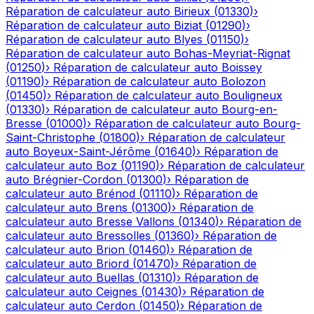
Réparation de calculateur auto
Birieux
(
01330
)
›
Réparation de calculateur auto
Biziat
(
01290
)
›
Réparation de calculateur auto
Blyes
(
01150
)
›
Réparation de calculateur auto
Bohas-Meyriat-Rignat
(
01250
)
›
Réparation de calculateur auto
Boissey
(
01190
)
›
Réparation de calculateur auto
Bolozon
(
01450
)
›
Réparation de calculateur auto
Bouligneux
(
01330
)
›
Réparation de calculateur auto
Bourg-en-
Bresse
(
01000
)
›
Réparation de calculateur auto
Bourg-
Saint-Christophe
(
01800
)
›
Réparation de calculateur
auto
Boyeux-Saint-Jérôme
(
01640
)
›
Réparation de
calculateur auto
Boz
(
01190
)
›
Réparation de calculateur
auto
Brégnier-Cordon
(
01300
)
›
Réparation de
calculateur auto
Brénod
(
01110
)
›
Réparation de
calculateur auto
Brens
(
01300
)
›
Réparation de
calculateur auto
Bresse Vallons
(
01340
)
›
Réparation de
calculateur auto
Bressolles
(
01360
)
›
Réparation de
calculateur auto
Brion
(
01460
)
›
Réparation de
calculateur auto
Briord
(
01470
)
›
Réparation de
calculateur auto
Buellas
(
01310
)
›
Réparation de
calculateur auto
Ceignes
(
01430
)
›
Réparation de
calculateur auto
Cerdon
(
01450
)
›
Réparation de