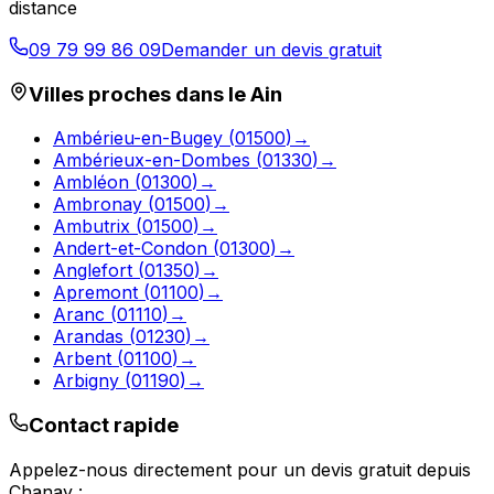
distance
09 79 99 86 09
Demander un devis gratuit
Villes proches dans le
Ain
Ambérieu-en-Bugey
(
01500
)
→
Ambérieux-en-Dombes
(
01330
)
→
Ambléon
(
01300
)
→
Ambronay
(
01500
)
→
Ambutrix
(
01500
)
→
Andert-et-Condon
(
01300
)
→
Anglefort
(
01350
)
→
Apremont
(
01100
)
→
Aranc
(
01110
)
→
Arandas
(
01230
)
→
Arbent
(
01100
)
→
Arbigny
(
01190
)
→
Contact rapide
Appelez-nous directement pour un devis gratuit depuis
Chanay
: