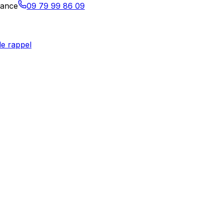
tance
09 79 99 86 09
e rappel