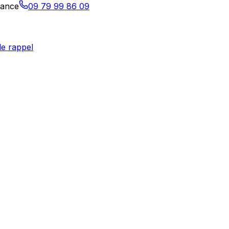
tance
09 79 99 86 09
e rappel