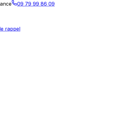
tance
09 79 99 86 09
e rappel