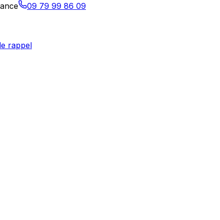
tance
09 79 99 86 09
e rappel